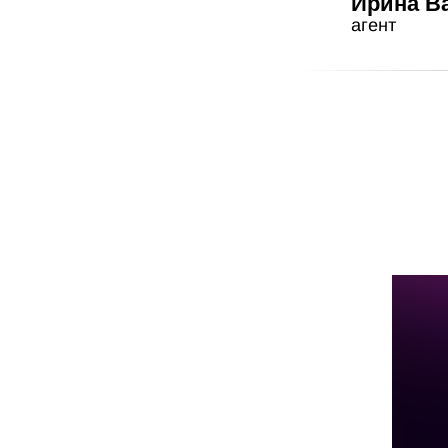
Ирина В
агент