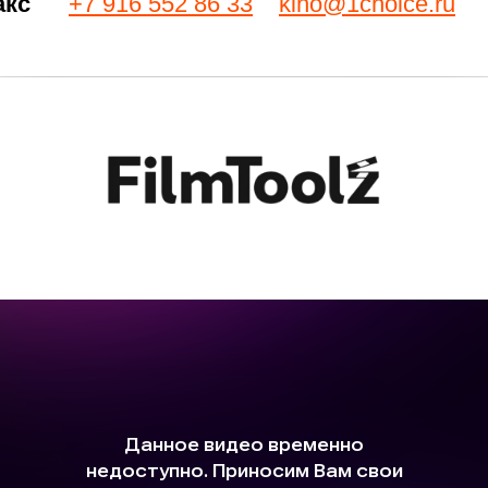
акс
+7 916 552 86 33
kino@1choice.ru