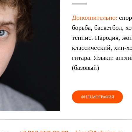
Дополнительно:
спор
борьба, баскетбол, х
теннис. Пародия, жон
классический, хип-х
гитара. Языки: англ
(базовый)
ФИЛЬМОГРАФИЯ