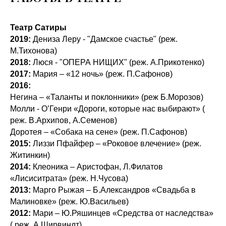
Театр Сатиры
2019:
Дениза Леру - "Дамское счастье" (реж.
М.Тихонова)
2018:
Люся - "ОПЕРА НИЩИХ" (реж. А.Прикотенко)
2017:
Мария – «12 ночь» (реж. П.Сафонов)
2016:
Негина – «Таланты и поклонники» (реж Б.Морозов)
Молли - О’Генри «Дороги, которые нас выбирают» (
реж. В.Архипов, А.Семенов)
Доротея – «Собака на сене» (реж. П.Сафонов)
2015:
Лиззи Пфайфер – «Роковое влечение» (реж.
Житинкин)
2014:
Клеоника – Аристофан, Л.Филатов
«Лисиситрата» (реж. Н.Чусова)
2013:
Марго Рыжая – Б.Александров «Свадьба в
Малиновке» (реж. Ю.Васильев)
2012:
Мари – Ю.Ряшинцев «Средства от наследства»
( реж. А.Ширвиндт)