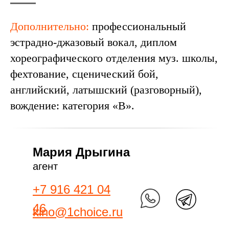
Дополнительно:
профессиональный
эстрадно-джазовый вокал, диплом
хореографического отделения муз. школы,
фехтование, сценический бой,
английский, латышский (разговорный),
вождение: категория «B».
Мария Дрыгина
агент
+7 916 421 04
46
kino@1choice.ru