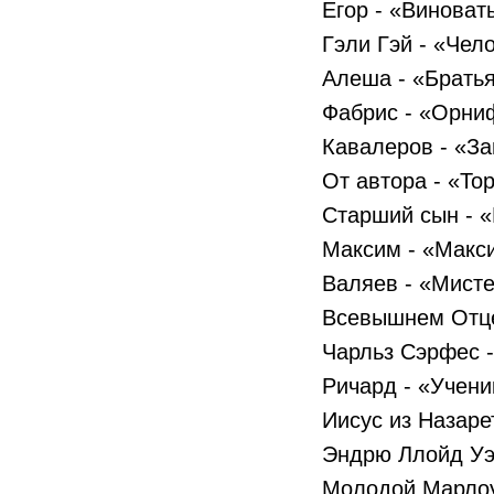
Егор - «Виноват
Гэли Гэй - «Чело
Алеша - «Брать
Фабрис - «Орниф
Кавалеров - «За
От автора - «То
Старший сын - «
Максим - «Макси
Валяев - «Мист
Всевышнем Отц
Чарльз Сэрфес 
Ричард - «Учени
Иисус из Назаре
Эндрю Ллойд Уэ
Молодой Марлоу