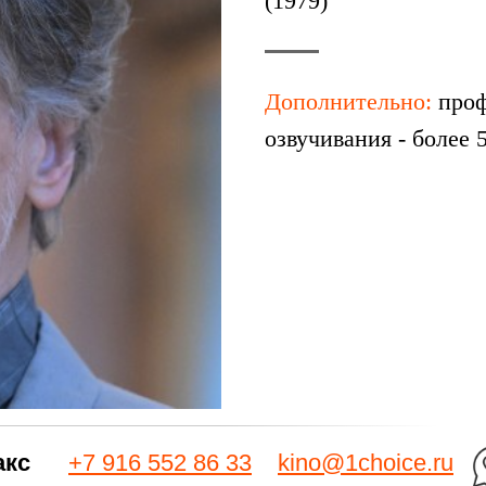
(1979)
Дополнительно:
проф
озвучивания - более 
акс
+7 916 552 86 33
kino@1choice.ru