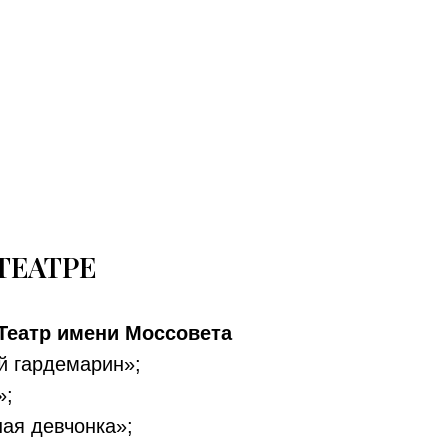
ТЕАТРЕ
- Театр имени Моссовета
й гардемарин»;
»;
ая девчонка»;