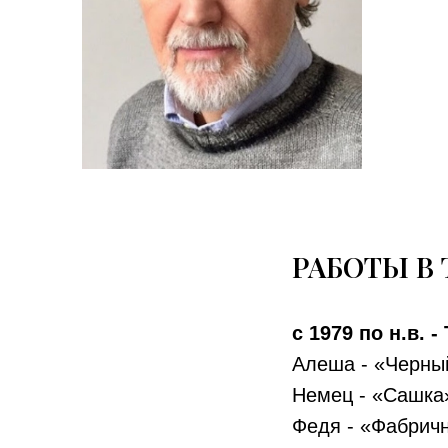
РАБОТЫ В 
с 1979 по н.в. 
Алеша - «Черны
Немец - «Сашка
Федя - «Фабричн