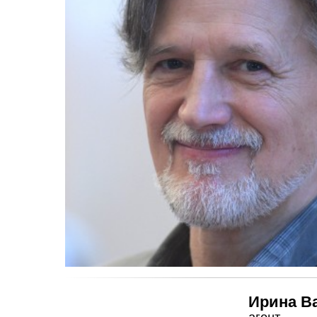
Ирина В
агент