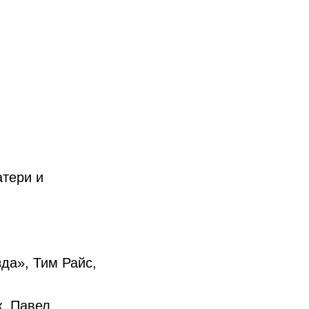
атери и
да», Тим Райс,
ж. Павел