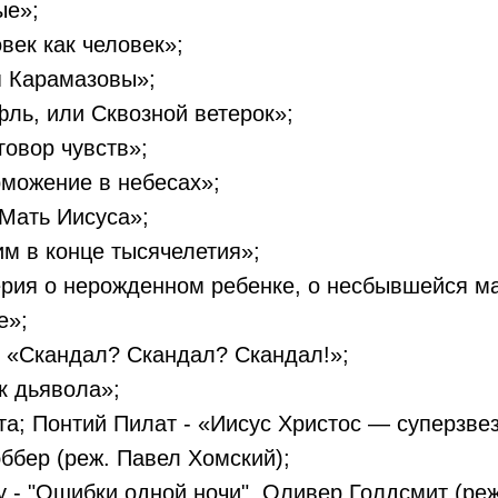
ые»;
век как человек»;
я Карамазовы»;
ль, или Сквозной ветерок»;
говор чувств»;
рможение в небесах»;
Мать Иисуса»;
м в конце тысячелетия»;
ерия о нерожденном ребенке, о несбывшейся м
е»;
- «Скандал? Скандал? Скандал!»;
к дьявола»;
та; Понтий Пилат - «Иисус Христос — суперзвез
ббер (реж. Павел Хомский);
 - "Ошибки одной ночи", Оливер Голдсмит (ре