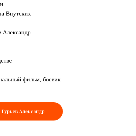
ин
на Внутских
в Александр
дстве
нальный фильм, боевик
Гурьев Александр