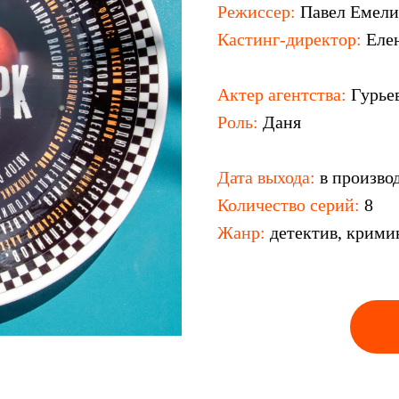
Режиссер:
Павел Емел
Кастинг-директор:
Еле
Актер агентства:
Гурье
Роль:
Даня
Дата выхода:
в произво
Количество серий:
8
Жанр:
детектив, крими