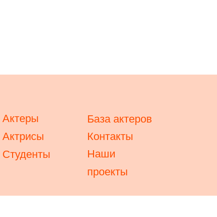
Актеры
База актеров
Актрисы
Контакты
Наши
Студенты
проекты