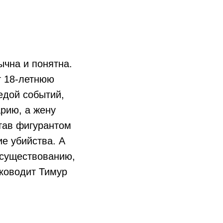
ычна и понятна.
т 18-летнюю
едой событий,
арию, а жену
тав фигурантом
ие убийства. А
 существованию,
уководит Тимур